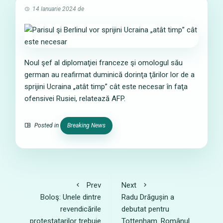
14 Ianuarie 2024
de
Noul şef al diplomaţiei franceze şi omologul său
german au reafirmat duminică dorinţa ţărilor lor de a
sprijini Ucraina „atât timp” cât este necesar în faţa
ofensivei Rusiei, relatează AFP.
Posted in
Breaking News
Prev
Next
Boloş: Unele dintre
Radu Drăgușin a
revendicările
debutat pentru
protestatarilor trebuie
Tottenham. Românul