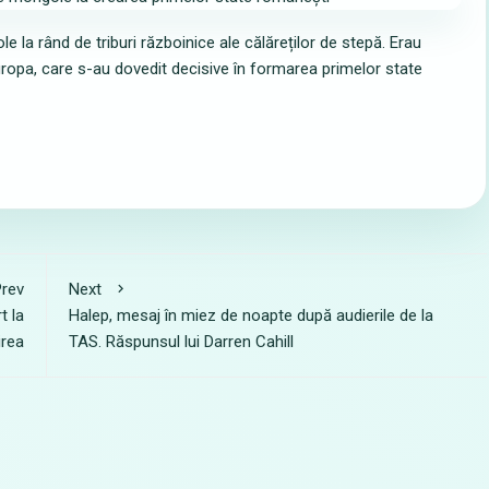
e la rând de triburi războinice ale călăreților de stepă. Erau
uropa, care s-au dovedit decisive în formarea primelor state
rev
Next
t la
Halep, mesaj în miez de noapte după audierile de la
irea
TAS. Răspunsul lui Darren Cahill