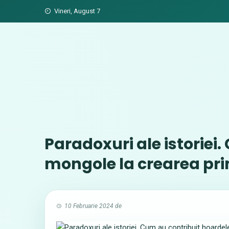
Skip
Vineri, August 7
to
content
Paradoxuri ale istoriei
mongole la crearea pri
10 Februarie 2024
de