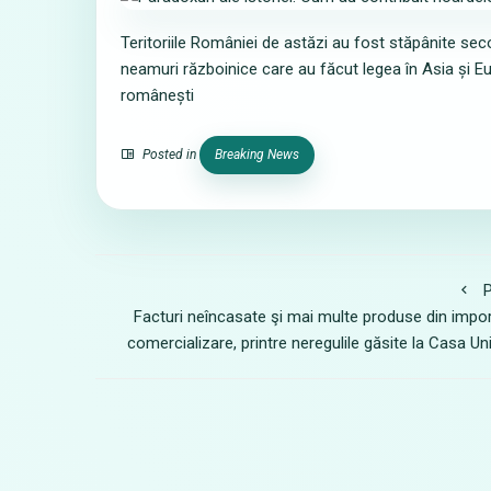
Teritoriile României de astăzi au fost stăpânite secol
neamuri războinice care au făcut legea în Asia și E
românești
Posted in
Breaking News
P
Facturi neîncasate şi mai multe produse din impor
comercializare, printre neregulile găsite la Casa Un