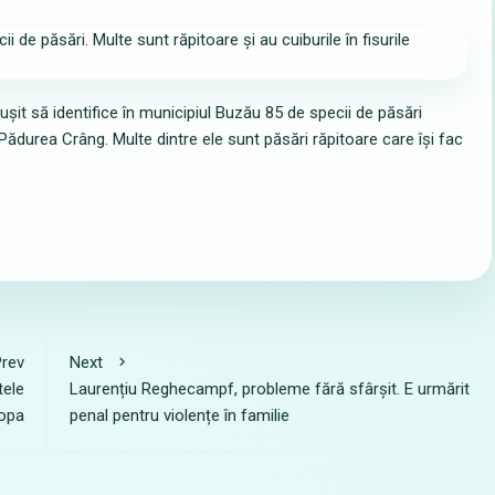
it să identifice în municipiul Buzău 85 de specii de păsări
 Pădurea Crâng. Multe dintre ele sunt păsări răpitoare care își fac
rev
Next
tele
Laurențiu Reghecampf, probleme fără sfârșit. E urmărit
ropa
penal pentru violențe în familie