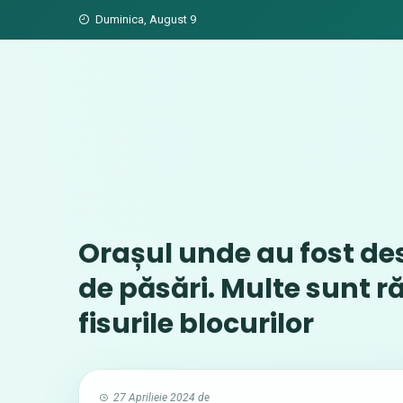
Skip
Duminica, August 9
to
content
Orașul unde au fost des
de păsări. Multe sunt ră
fisurile blocurilor
27 Aprilieie 2024
de