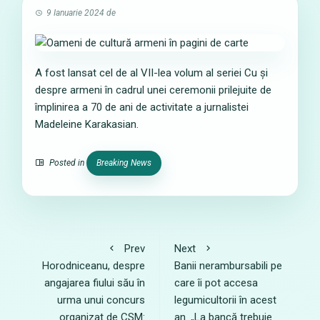
9 Ianuarie 2024
de
A fost lansat cel de al VII-lea volum al seriei Cu și
despre armeni în cadrul unei ceremonii prilejuite de
împlinirea a 70 de ani de activitate a jurnalistei
Madeleine Karakasian.
Posted in
Breaking News
Prev
Next
Horodniceanu, despre
Banii nerambursabili pe
angajarea fiului său în
care îi pot accesa
urma unui concurs
legumicultorii în acest
organizat de CSM:
an. „La bancă trebuie