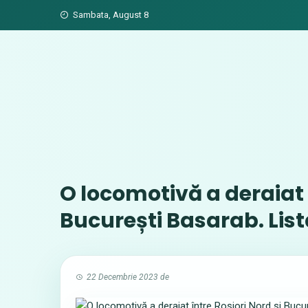
Skip
Sambata, August 8
to
content
O locomotivă a deraiat î
București Basarab. List
22 Decembrie 2023
de