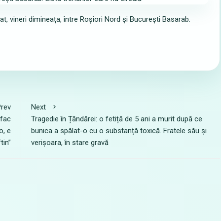
t, vineri dimineața, între Roșiori Nord și București Basarab.
rev
Next
 fac
Tragedie în Țăndărei: o fetiță de 5 ani a murit după ce
o, e
bunica a spălat-o cu o substanță toxică. Fratele său și
ftin”
verișoara, în stare gravă