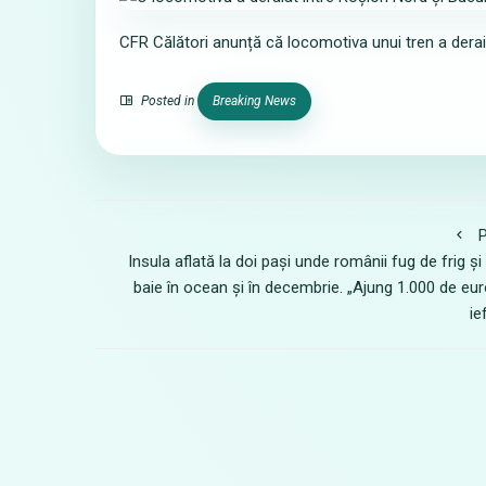
CFR Călători anunță că locomotiva unui tren a deraia
Posted in
Breaking News
P
Insula aflată la doi pași unde românii fug de frig și
baie în ocean și în decembrie. „Ajung 1.000 de eur
ie