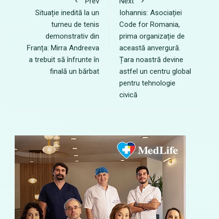
Prev
Next
Situație inedită la un
Iohannis: Asociației
turneu de tenis
Code for Romania,
demonstrativ din
prima organizație de
Franța: Mirra Andreeva
această anvergură.
a trebuit să înfrunte în
Țara noastră devine
finală un bărbat
astfel un centru global
pentru tehnologie
civică