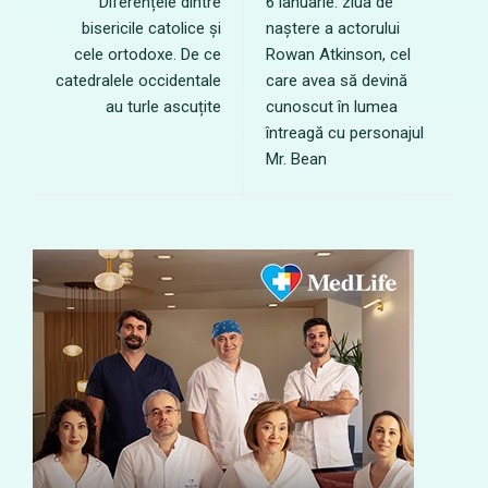
Diferențele dintre
6 ianuarie: ziua de
bisericile catolice și
naștere a actorului
cele ortodoxe. De ce
Rowan Atkinson, cel
catedralele occidentale
care avea să devină
au turle ascuțite
cunoscut în lumea
întreagă cu personajul
Mr. Bean