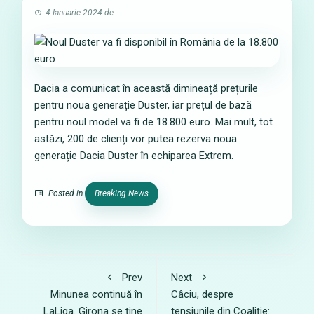
4 Ianuarie 2024
de
Dacia a comunicat în această dimineață prețurile
pentru noua generație Duster, iar prețul de bază
pentru noul model va fi de 18.800 euro. Mai mult, tot
astăzi, 200 de clienți vor putea rezerva noua
generație Dacia Duster în echiparea Extrem.
Posted in
Breaking News
Prev
Next
Minunea continuă în
Câciu, despre
LaLiga. Girona se ține
tensiunile din Coaliție: