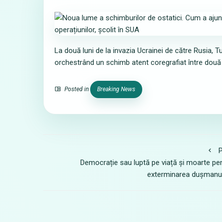
La două luni de la invazia Ucrainei de către Rusia, T
orchestrând un schimb atent coregrafiat între două p
Posted in
Breaking News
P
Democrație sau luptă pe viață și moarte pe
exterminarea dușmanu