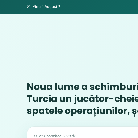
Skip
Vineri, August 7
to
content
Noua lume a schimburil
Turcia un jucător-cheie
spatele operațiunilor, ș
21 Decembrie 2023
de