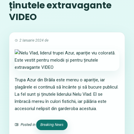
ținutele extravagante
VIDEO
2 Ianuarie 2024
de
Trupa Azur din Brăila este mereu o apariție, iar
șlagărele ei continuă să încânte și să bucure publicul.
La fel sunt și ținutele liderului Nelu Vlad. El se
îmbracă mereu în culori fistichii, iar pălăria este
accesoriul nelipsit din garderoba acestuia.
Posted in
Breaking News