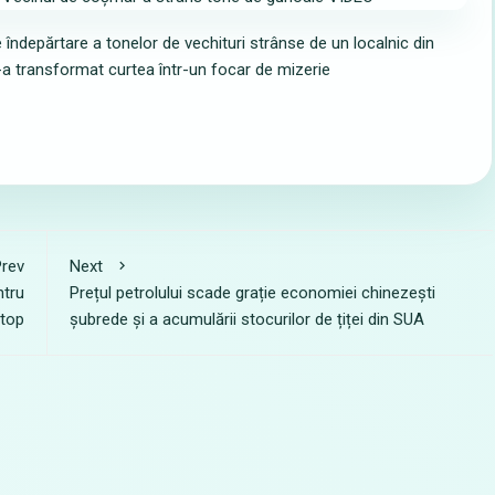
 îndepărtare a tonelor de vechituri strânse de un localnic din
i-a transformat curtea într-un focar de mizerie
rev
Next
ntru
Prețul petrolului scade grație economiei chinezești
 top
șubrede și a acumulării stocurilor de țiței din SUA