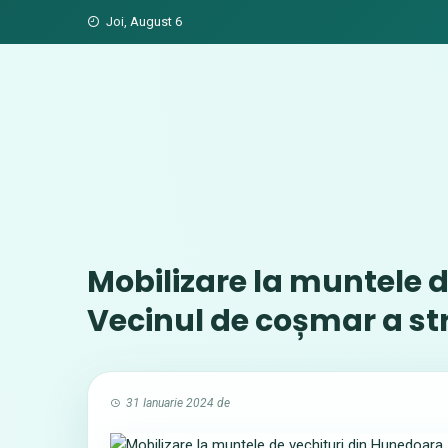
Skip
Joi, August 6
to
content
Mobilizare la muntele 
Vecinul de coșmar a st
31 Ianuarie 2024
de