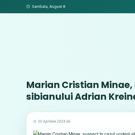
Skip
Sambata, August 8
to
content
Marian Cristian Minae, 
sibianului Adrian Kreine
20 Aprilieie 2024
de