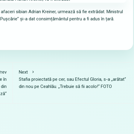
 afaceri sibian Adrian Kreiner, urmează să fie extrădat. Ministrul
și „Pușcărie” și-a dat consimțământul pentru a fi adus în țară.
rev
Next
e în
Stafia proiectată pe cer, sau Efectul Gloria, s-a „arătat“
 din
din nou pe Ceahlău. „Trebuie să fii acolo!“ FOTO
ază“