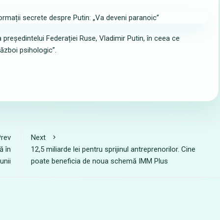
președintelui Federației Ruse, Vladimir Putin, în ceea ce
război psihologic”.
rev
Next
ă în
12,5 miliarde lei pentru sprijinul antreprenorilor. Cine
unii
poate beneficia de noua schemă IMM Plus