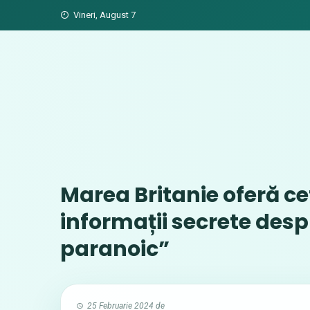
Skip
Vineri, August 7
to
content
Marea Britanie oferă ce
informații secrete desp
paranoic”
25 Februarie 2024
de