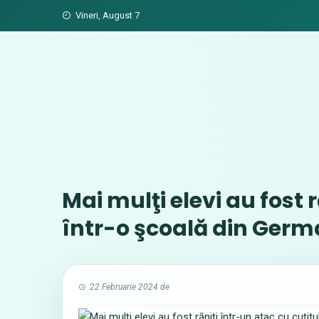
Skip
Vineri, August 7
to
content
Mai mulţi elevi au fost 
într-o şcoală din Germa
22 Februarie 2024
de