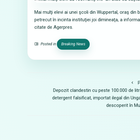
Mai mulţi elevi ai unei şcoli din Wuppertal, oraş din 
petrecut în incinta instituţiei joi dimineaţa, a infor
citate de Agerpres.
Posted in
Breaking News
P
Depozit clandestin cu peste 100.000 de litr
detergent falsificat, importat ilegal din Unga
descoperit în M