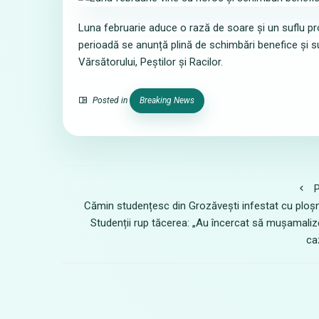
Luna februarie aduce o rază de soare și un suflu pro
perioadă se anunță plină de schimbări benefice și s
Vărsătorului, Peștilor și Racilor.
Posted in
Breaking News
P
Cămin studențesc din Grozăvești infestat cu ploșn
Studenții rup tăcerea: „Au încercat să mușamali
ca