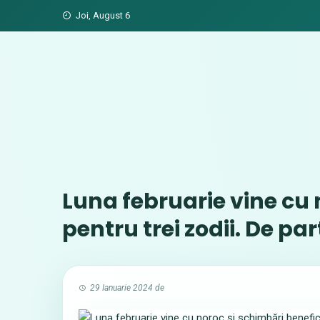
Skip
Joi, August 6
to
content
Luna februarie vine cu 
pentru trei zodii. De pa
29 Ianuarie 2024
de