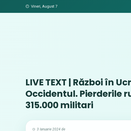
Skip
Vineri, August 7
to
content
LIVE TEXT | Război în Uc
Occidentul. Pierderile r
315.000 militari
3 Ianuarie 2024
de