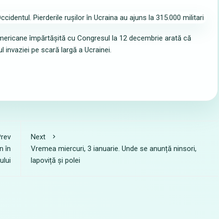
i americane împărtășită cu Congresul la 12 decembrie arată că
ul invaziei pe scară largă a Ucrainei.
rev
Next
n în
Vremea miercuri, 3 ianuarie. Unde se anunță ninsori,
ului
lapoviță și polei