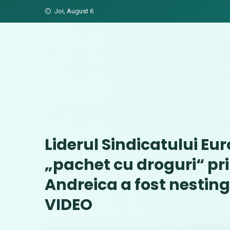
Skip
Joi, August 6
to
content
Liderul Sindicatului Eu
„pachet cu droguri“ pr
Andreica a fost nesting
VIDEO