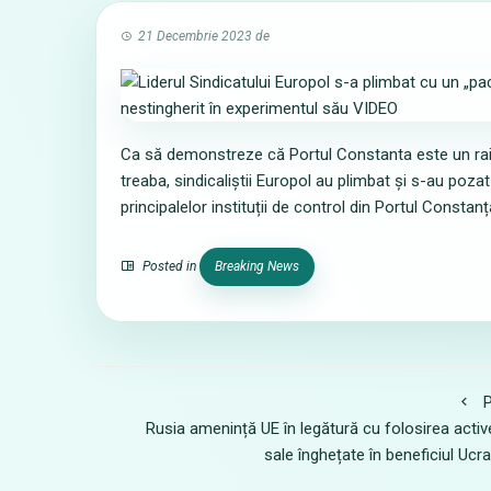
21 Decembrie 2023
de
Ca să demonstreze că Portul Constanta este un rai al i
treaba, sindicaliștii Europol au plimbat și s-au poz
principalelor instituții de control din Portul Constanț
Posted in
Breaking News
P
Rusia amenință UE în legătură cu folosirea activ
sale înghețate în beneficiul Ucra