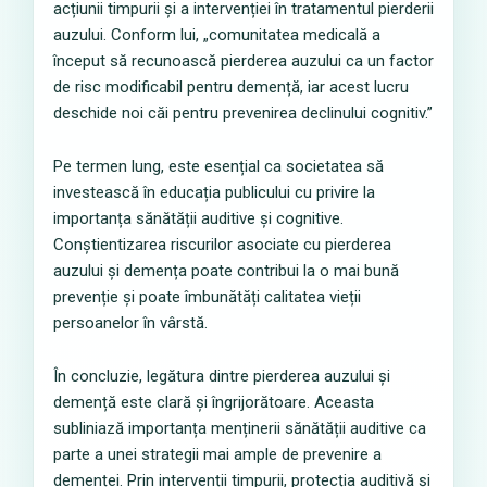
acțiunii timpurii și a intervenției în tratamentul pierderii
auzului. Conform lui, „comunitatea medicală a
început să recunoască pierderea auzului ca un factor
de risc modificabil pentru demență, iar acest lucru
deschide noi căi pentru prevenirea declinului cognitiv.”
Pe termen lung, este esențial ca societatea să
investească în educația publicului cu privire la
importanța sănătății auditive și cognitive.
Conștientizarea riscurilor asociate cu pierderea
auzului și demența poate contribui la o mai bună
prevenție și poate îmbunătăți calitatea vieții
persoanelor în vârstă.
În concluzie, legătura dintre pierderea auzului și
demență este clară și îngrijorătoare. Aceasta
subliniază importanța menținerii sănătății auditive ca
parte a unei strategii mai ample de prevenire a
demenței. Prin intervenții timpurii, protecția auditivă și