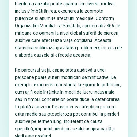
Pierderea auzului poate apărea din diverse motive,
inclusiv îmbătrânirea, expunerea la zgomote
puternice și anumite afecțiuni medicale. Conform
Organizației Mondiale a Sănătății, aproximativ 466 de
milioane de oameni la nivel global suferă de pierderi
auditive care afectează viața cotidiană. Această
statistică subliniază gravitatea problemei și nevoia de
a aborda cauzele și efectele acesteia.
Pe parcursul vieții, capacitatea auditivă a unei
persoane poate suferi modificări semnificative. De
exemplu, expunerea constantă la zgomote puternice,
cum ar fi cele întâlnite în medii de lucru industriale
sau în timpul concertelor, poate duce la deteriorarea
treptată a auzului. De asemenea, afecțiuni precum
otita medie sau otoscleroza pot contribui la pierderi
auditive pe termen lung. Indiferent de cauza
specifică, impactul pierderii auzului asupra calității
vieții este profund.