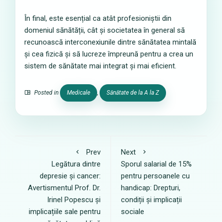
În final, este esențial ca atât profesioniștii din
domeniul sănătății, cât și societatea în general să
recunoască interconexiunile dintre sănătatea mintală
și cea fizică și să lucreze împreună pentru a crea un
sistem de sănătate mai integrat și mai eficient.
Posted in
Medicale
,
Sănătate de la A la Z
Prev
Next
Legătura dintre
Sporul salarial de 15%
depresie și cancer:
pentru persoanele cu
Avertismentul Prof. Dr.
handicap: Drepturi,
Irinel Popescu și
condiții și implicații
implicațiile sale pentru
sociale