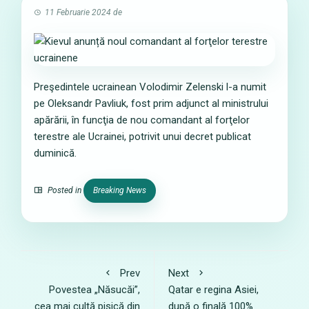
11 Februarie 2024
de
Preşedintele ucrainean Volodimir Zelenski l-a numit
pe Oleksandr Pavliuk, fost prim adjunct al ministrului
apărării, în funcţia de nou comandant al forţelor
terestre ale Ucrainei, potrivit unui decret publicat
duminică.
Posted in
Breaking News
Prev
Next
Povestea „Năsucăi”,
Qatar e regina Asiei,
cea mai cultă pisică din
după o finală 100%