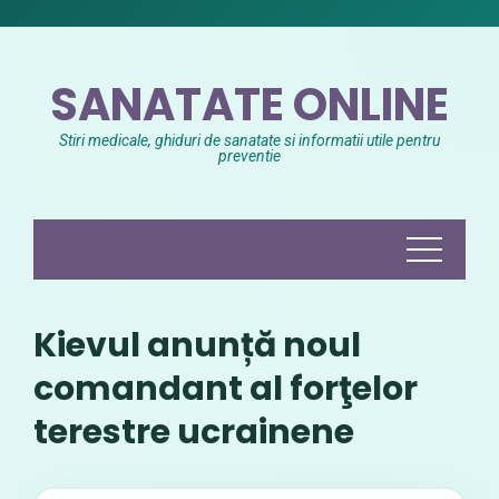
Skip
to
content
SANATATE ONLINE
Stiri medicale, ghiduri de sanatate si informatii utile pentru
preventie
Kievul anunță noul
comandant al forţelor
terestre ucrainene