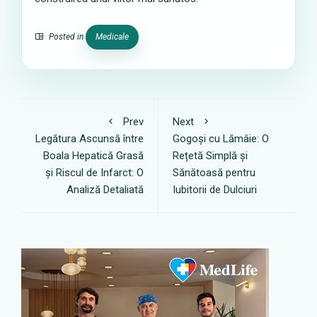
Posted in
Medicale
Prev
Next
Legătura Ascunsă între
Gogoși cu Lămâie: O
Boala Hepatică Grasă
Rețetă Simplă și
și Riscul de Infarct: O
Sănătoasă pentru
Analiză Detaliată
Iubitorii de Dulciuri