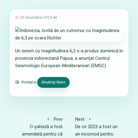
30 Decembrie 2023
de
Un seism cu magnitudinea 6,3 s-a produs duminică în
provincia indoneziană Papua, a anunţat Centrul
Seismologic European-Mediteranean (EMSC)
Posted in
Breaking News
Prev
Next
O șahistă a fost
De ce 2023 a fost un
amendată pentru că
an incomod pentru