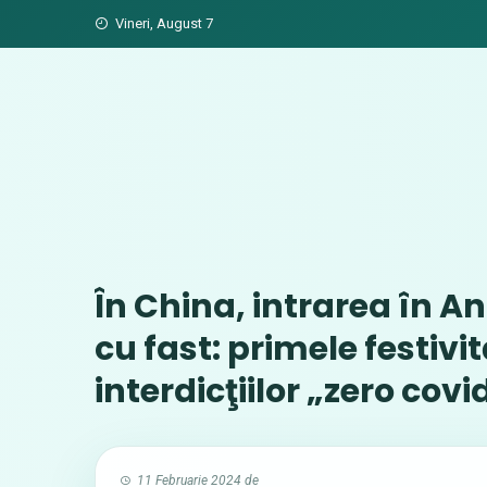
Skip
Vineri, August 7
to
content
În China, intrarea în A
cu fast: primele festivi
interdicţiilor „zero covi
11 Februarie 2024
de