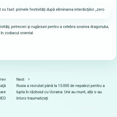
tăţi, petreceri şi rugăciuni pentru a celebra sosirea dragonului,
 în zodiacul oriental.
rev
Next
eaţă
Rusia a recrutat până la 15.000 de nepalezi pentru a
care
lupta în războiul cu Ucraina. Unii au murit, alții s-au
IDEO
întors traumatizați