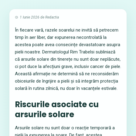
1 Iunie 2026
de
Redactia
În fiecare vară, razele soarelui ne invită să petrecem
timp în aer liber, dar expunerea necontrolată la
acestea poate avea consecințe devastatoare asupra
pielii noastre. Dermatologul Rim Trabelsi subliniază
că arsurile solare din tinerețe nu sunt doar neplăcute,
ci pot duce la afecțiuni grave, inclusiv cancer de piele.
Această afirmație ne determină să ne reconsiderăm
obiceiurile de îngrijire a pielii și să integrăm protecția
solară în rutina zilnică, nu doar în vacanțele estivale.
Riscurile asociate cu
arsurile solare
Arsurile solare nu sunt doar o reacție temporară a
pielii la expunerea la soare. De fapt, acestea