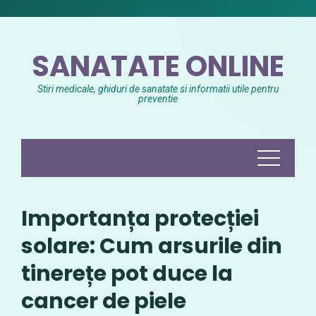
Skip
to
content
SANATATE ONLINE
Stiri medicale, ghiduri de sanatate si informatii utile pentru
preventie
Importanța protecției
solare: Cum arsurile din
tinerețe pot duce la
cancer de piele