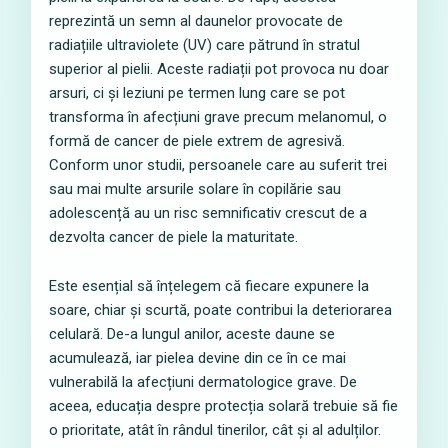
reprezintă un semn al daunelor provocate de
radiațiile ultraviolete (UV) care pătrund în stratul
superior al pielii. Aceste radiații pot provoca nu doar
arsuri, ci și leziuni pe termen lung care se pot
transforma în afecțiuni grave precum melanomul, o
formă de cancer de piele extrem de agresivă.
Conform unor studii, persoanele care au suferit trei
sau mai multe arsurile solare în copilărie sau
adolescență au un risc semnificativ crescut de a
dezvolta cancer de piele la maturitate.
Este esențial să înțelegem că fiecare expunere la
soare, chiar și scurtă, poate contribui la deteriorarea
celulară. De-a lungul anilor, aceste daune se
acumulează, iar pielea devine din ce în ce mai
vulnerabilă la afecțiuni dermatologice grave. De
aceea, educația despre protecția solară trebuie să fie
o prioritate, atât în rândul tinerilor, cât și al adulților.