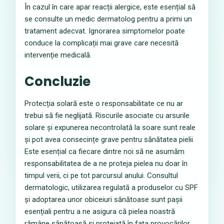
În cazul în care apar reacții alergice, este esențial să
se consulte un medic dermatolog pentru a primi un
tratament adecvat. Ignorarea simptomelor poate
conduce la complicații mai grave care necesită
intervenție medicală.
Concluzie
Protecția solară este o responsabilitate ce nu ar
trebui să fie neglijată. Riscurile asociate cu arsurile
solare și expunerea necontrolată la soare sunt reale
și pot avea consecințe grave pentru sănătatea pielii.
Este esențial ca fiecare dintre noi să ne asumăm
responsabilitatea de a ne proteja pielea nu doar în
timpul verii, ci pe tot parcursul anului. Consultul
dermatologic, utilizarea regulată a produselor cu SPF
și adoptarea unor obiceiuri sănătoase sunt pașii
esențiali pentru a ne asigura că pielea noastră
rămâne sănătoasă și protejată în fața provocărilor