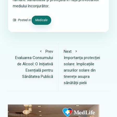
mediului înconjurător.
Posted in
Medicale
Prev
Next
Evaluarea Consumului
Importanța protecției
de Alcool: O Inițiativă
solare: Implicațiile
Esențială pentru
arsurilor solare din
Sănătatea Publică
tinerețe asupra
sănătății pielii