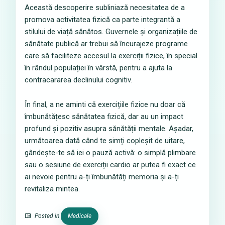
Această descoperire subliniază necesitatea de a
promova activitatea fizică ca parte integrantă a
stilului de viață sănătos. Guvernele și organizațiile de
sănătate publică ar trebui să încurajeze programe
care să faciliteze accesul la exerciții fizice, în special
în rândul populației în vârstă, pentru a ajuta la
contracararea declinului cognitiv.
În final, a ne aminti că exercițiile fizice nu doar că
îmbunătățesc sănătatea fizică, dar au un impact
profund și pozitiv asupra sănătății mentale. Așadar,
următoarea dată când te simți copleșit de uitare,
gândește-te să iei o pauză activă: o simplă plimbare
sau o sesiune de exerciții cardio ar putea fi exact ce
ai nevoie pentru a-ți îmbunătăți memoria și a-ți
revitaliza mintea.
Posted in
Medicale