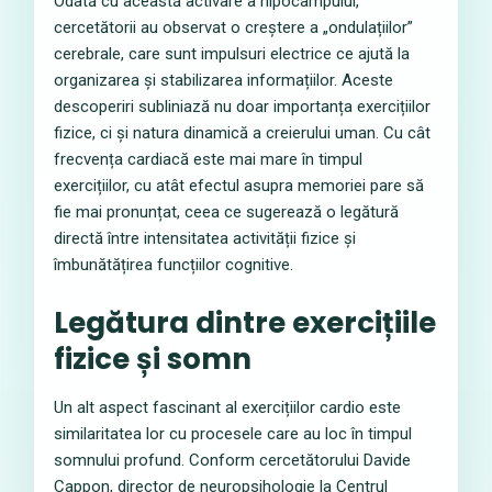
Odată cu această activare a hipocampului,
cercetătorii au observat o creștere a „ondulațiilor”
cerebrale, care sunt impulsuri electrice ce ajută la
organizarea și stabilizarea informațiilor. Aceste
descoperiri subliniază nu doar importanța exercițiilor
fizice, ci și natura dinamică a creierului uman. Cu cât
frecvența cardiacă este mai mare în timpul
exercițiilor, cu atât efectul asupra memoriei pare să
fie mai pronunțat, ceea ce sugerează o legătură
directă între intensitatea activității fizice și
îmbunătățirea funcțiilor cognitive.
Legătura dintre exercițiile
fizice și somn
Un alt aspect fascinant al exercițiilor cardio este
similaritatea lor cu procesele care au loc în timpul
somnului profund. Conform cercetătorului Davide
Cappon, director de neuropsihologie la Centrul