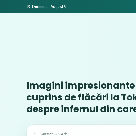
Skip
Duminica, August 9
to
content
Imagini impresionante 
cuprins de flăcări la To
despre infernul din car
2 Ianuarie 2024
de