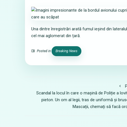
Una dintre înregistrări arată fumul ieșind din latera
cel mai aglomerat din țară.
Posted in
Breaking News
P
Scandal la locul în care o mașină de Poliție a lovi
pieton. Un om al legii, tras de uniformă și brus
Mascații, chemați să facă or