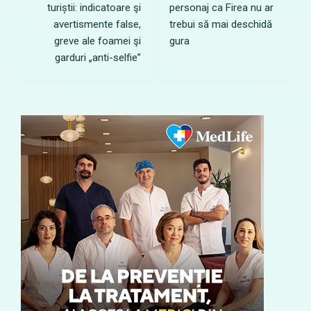
turiștii: indicatoare şi
personaj ca Firea nu ar
avertismente false,
trebui să mai deschidă
greve ale foamei şi
gura
garduri „anti-selfie”