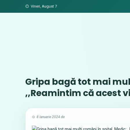
Skip
Vineri, August 7
to
content
Gripa bagă tot mai mulţ
,,Reamintim că acest v
8 Ianuarie 2024
de