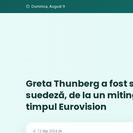
Skip
Duminica, August 9
to
content
Greta Thunberg a fost s
suedeză, de la un miting
timpul Eurovision
12 Mai 2024
de