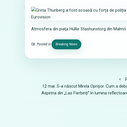
Atmosfera din piaţa Hüllie Stashunstorg din Malmö 
Posted in
Breaking News
P
12 mai: S-a născut Mirela Oprișor. Cum a deb
Aspirina din „Las Fierbinți” în lumina reflectoar