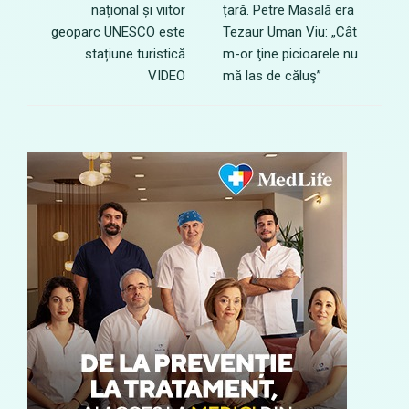
național și viitor
țară. Petre Masală era
geoparc UNESCO este
Tezaur Uman Viu: „Cât
stațiune turistică
m-or ţine picioarele nu
VIDEO
mă las de căluş”