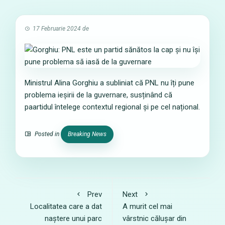
17 Februarie 2024
de
Ministrul Alina Gorghiu a subliniat că PNL nu îți pune
problema ieșirii de la guvernare, susținând că
paartidul întelege contextul regional și pe cel național.
Posted in
Breaking News
Prev
Next
Localitatea care a dat
A murit cel mai
naștere unui parc
vârstnic călușar din