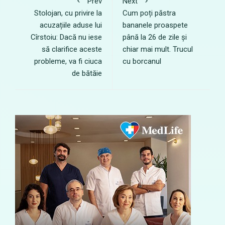
Prev
Next
Stolojan, cu privire la
Cum poți păstra
acuzațiile aduse lui
bananele proaspete
Cîrstoiu: Dacă nu iese
până la 26 de zile și
să clarifice aceste
chiar mai mult. Trucul
probleme, va fi ciuca
cu borcanul
de bătăie