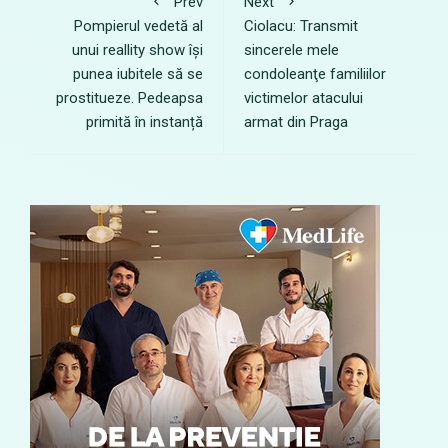
Prev
Next
Pompierul vedetă al
Ciolacu: Transmit
unui reallity show își
sincerele mele
punea iubitele să se
condoleanţe familiilor
prostitueze. Pedeapsa
victimelor atacului
primită în instanță
armat din Praga