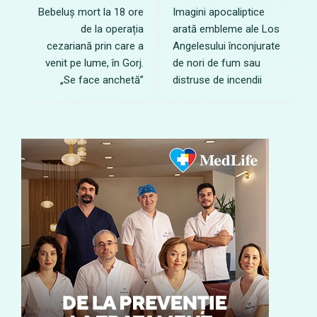
Bebeluș mort la 18 ore
Imagini apocaliptice
de la operația
arată embleme ale Los
cezariană prin care a
Angelesului înconjurate
venit pe lume, în Gorj.
de nori de fum sau
„Se face anchetă”
distruse de incendii