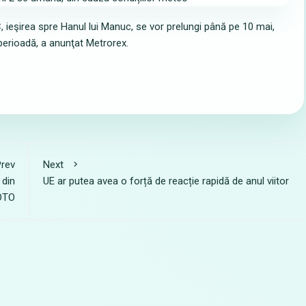
 C, ieşirea spre Hanul lui Manuc, se vor prelungi până pe 10 mai,
perioadă, a anunţat Metrorex.
rev
Next
 din
UE ar putea avea o forță de reacție rapidă de anul viitor
FOTO