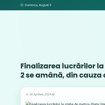
Skip
Duminica, August 9
to
content
Finalizarea lucrărilor l
2 se amână, din cauza 
26 Aprilieie 2024
de