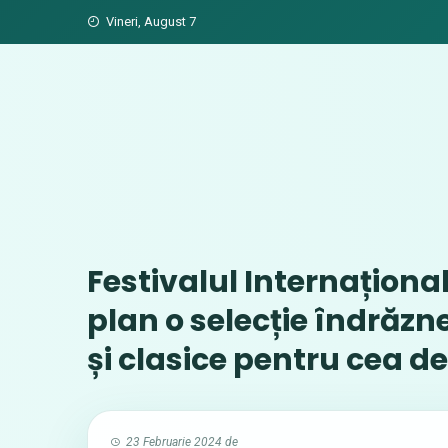
Skip
Vineri, August 7
to
content
Festivalul Internaționa
plan o selecție îndrăz
și clasice pentru cea de
23 Februarie 2024
de