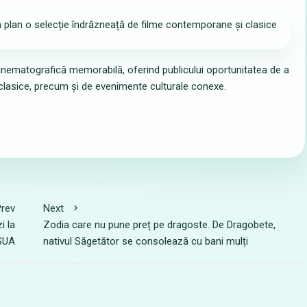
inematografică memorabilă, oferind publicului oportunitatea de a
clasice, precum și de evenimente culturale conexe.
rev
Next
i la
Zodia care nu pune preț pe dragoste. De Dragobete,
 SUA
nativul Săgetător se consolează cu bani mulți