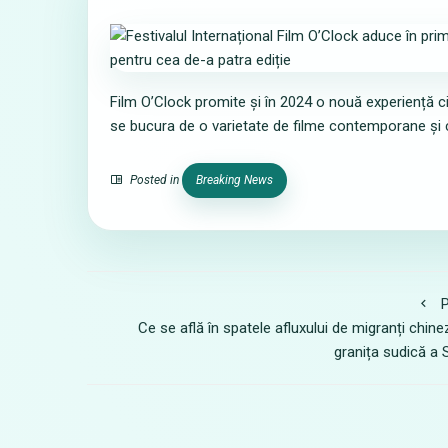
Film O’Clock promite și în 2024 o nouă experiență c
se bucura de o varietate de filme contemporane și 
Posted in
Breaking News
P
Ce se află în spatele afluxului de migranți chinez
granița sudică a