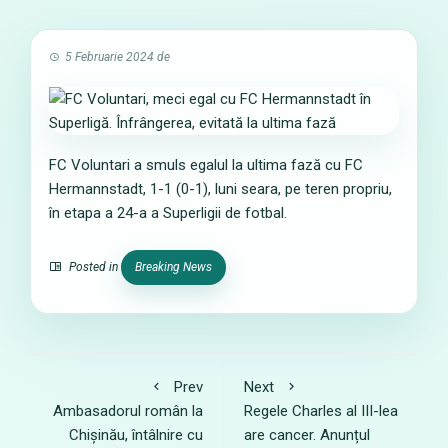
5 Februarie 2024
de
FC Voluntari a smuls egalul la ultima fază cu FC
Hermannstadt, 1-1 (0-1), luni seara, pe teren propriu,
în etapa a 24-a a Superligii de fotbal.
Posted in
Breaking News
Prev
Next
Ambasadorul român la
Regele Charles al III-lea
Chișinău, întâlnire cu
are cancer. Anunțul