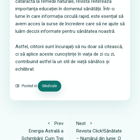
cataractă la remedii naturale, revista reiterează
importanța educației în domeniul sănătății. Într-o
lume în care informația circulă rapid, este esențial să
avem acces la surse de încredere care să ne ajute să
luăm decizii informate pentru sănătatea noastră.
Astfel, cititorii sunt încurajați să nu doar să citească,
ci să aplice aceste cunoștințe în viața de zi cu zi,
contribuind astfel la un stil de viață sănătos și
echilibrat.
Posted in
Medicale
Prev
Next
Energia Astrală a
Revista Click!Sănătate
Schimbării: Cum Trei
– Numărul din Iunie: O