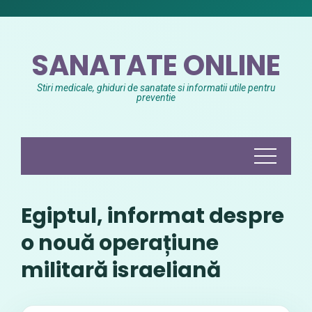
Skip
to
content
SANATATE ONLINE
Stiri medicale, ghiduri de sanatate si informatii utile pentru
preventie
Egiptul, informat despre
o nouă operațiune
militară israeliană