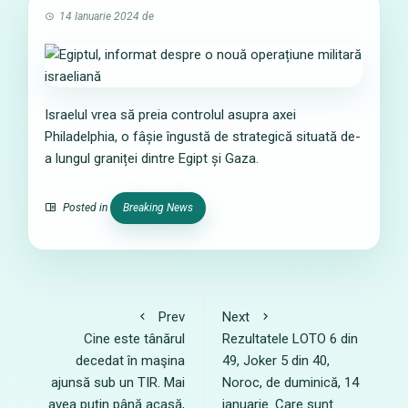
14 Ianuarie 2024
de
Israelul vrea să preia controlul asupra axei
Philadelphia, o fâșie îngustă de strategică situată de-
a lungul graniței dintre Egipt și Gaza.
Posted in
Breaking News
Prev
Next
Cine este tânărul
Rezultatele LOTO 6 din
decedat în maşina
49, Joker 5 din 40,
ajunsă sub un TIR. Mai
Noroc, de duminică, 14
avea puţin până acasă,
ianuarie. Care sunt