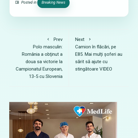
Posted in
Breaking News
Prev
Next
Polo masculin:
Camion în flăcări, pe
România a obţinut a
E85. Mai mulți șoferi au
doua sa victorie la
sărit să ajute cu
Campionatul European,
stingătoare VIDEO
13-5 cu Slovenia