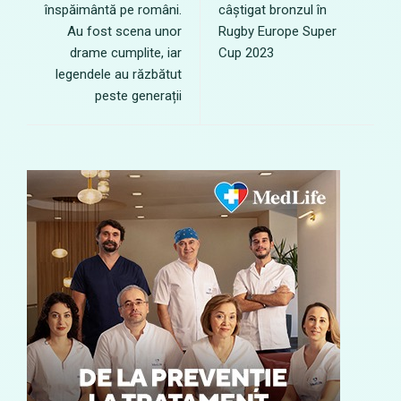
înspăimântă pe români.
câștigat bronzul în
Au fost scena unor
Rugby Europe Super
drame cumplite, iar
Cup 2023
legendele au răzbătut
peste generații