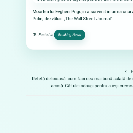
Moartea lui Evgheni Prigojin a survenit în urma unui 
Putin, dezvăluie „The Wall Street Journal”.
Posted in
Breaking News
P
Rețetă delicioasă: cum faci cea mai bună salată de 
acasă. Cât ulei adaugi pentru a ieși crem