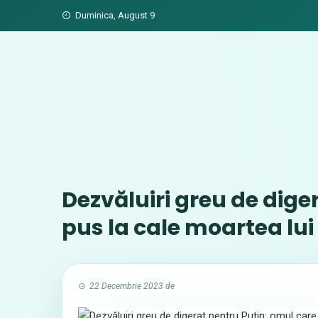
Skip
Duminica, August 9
to
content
Dezvăluiri greu de dige
pus la cale moartea lui 
22 Decembrie 2023
de