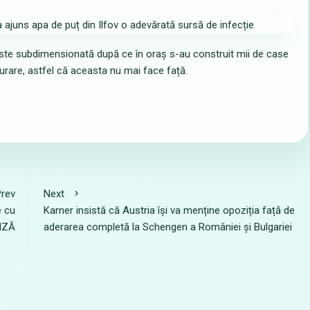
) este subdimensionată după ce în oraș s-au construit mii de case
epurare, astfel că aceasta nu mai face față.
rev
Next
e cu
Karner insistă că Austria își va menține opoziția față de
IZĂ
aderarea completă la Schengen a României și Bulgariei