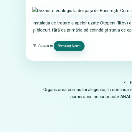
Instalația de tratare a apelor uzate Otopeni (Ilfov
și blocuri, fără ca primăria să extindă și stația de 
Posted in
Breaking News
P
Organizarea comasării alegerilor, în continuar
numeroase necunoscute ANAL