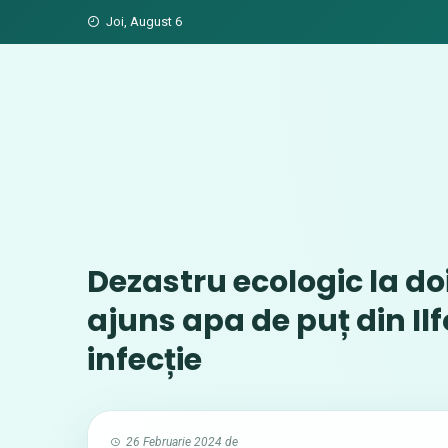
Skip
Joi, August 6
to
content
Dezastru ecologic la do
ajuns apa de puț din Il
infecție
26 Februarie 2024
de