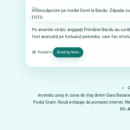
Pe anumite străzi, angajații Primăriei Bacău au curăț
fost aruncată pe trotuarul pietonilor, care fac efort
Posted in
Breaking News
P
Incendiu uriaș în zona de triaj dintre Gara Basara
Podul Grant. Nouă echipaje de pompieri intervin. M
RO-A