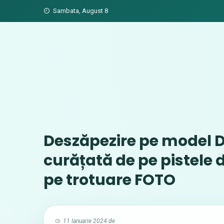
Skip
Sambata, August 8
to
content
Deszăpezire pe model D
curățată de pe pistele 
pe trotuare FOTO
11 Ianuarie 2024
de