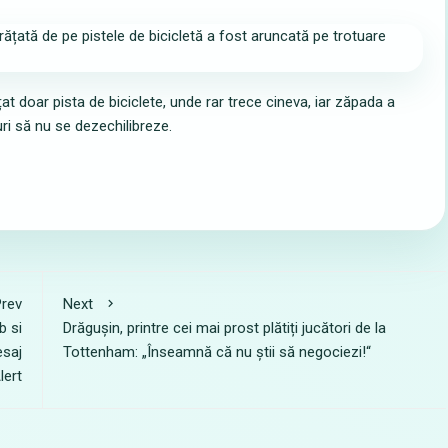
at doar pista de biciclete, unde rar trece cineva, iar zăpada a
uri să nu se dezechilibreze.
rev
Next
b si
Drăgușin, printre cei mai prost plătiți jucători de la
esaj
Tottenham: „Înseamnă că nu știi să negociezi!“
lert