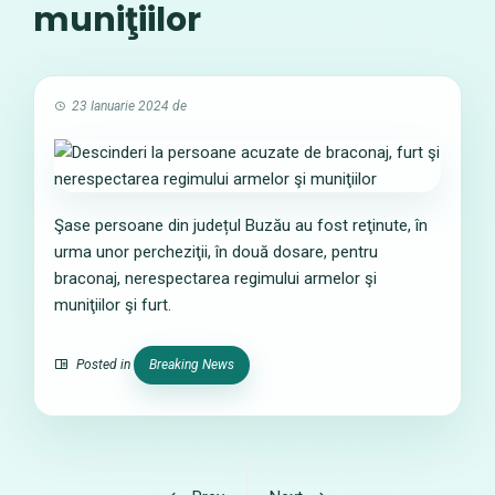
muniţiilor
23 Ianuarie 2024
de
Şase persoane din județul Buzău au fost reţinute, în
urma unor percheziţii, în două dosare, pentru
braconaj, nerespectarea regimului armelor şi
muniţiilor şi furt.
Posted in
Breaking News