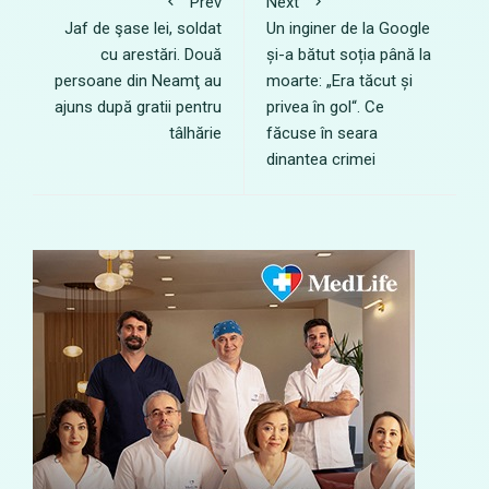
Prev
Next
Jaf de şase lei, soldat
Un inginer de la Google
cu arestări. Două
și-a bătut soția până la
persoane din Neamţ au
moarte: „Era tăcut și
ajuns după gratii pentru
privea în gol“. Ce
tâlhărie
făcuse în seara
dinantea crimei