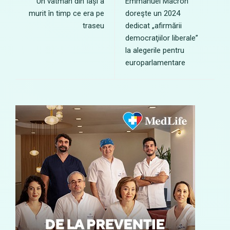
Un vatman din Iași a
Emmanuel Macron
murit în timp ce era pe
doreşte un 2024
traseu
dedicat „afirmării
democraţiilor liberale”
la alegerile pentru
europarlamentare