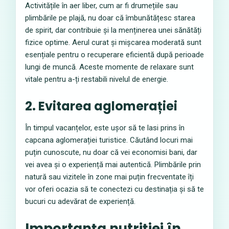
Activitățile în aer liber, cum ar fi drumețiile sau
plimbările pe plajă, nu doar că îmbunătățesc starea
de spirit, dar contribuie și la menținerea unei sănătăți
fizice optime. Aerul curat și mișcarea moderată sunt
esențiale pentru o recuperare eficientă după perioade
lungi de muncă. Aceste momente de relaxare sunt
vitale pentru a-ți restabili nivelul de energie.
2. Evitarea aglomerației
În timpul vacanțelor, este ușor să te lasi prins în
capcana aglomerației turistice. Căutând locuri mai
puțin cunoscute, nu doar că vei economisi bani, dar
vei avea și o experiență mai autentică. Plimbările prin
natură sau vizitele în zone mai puțin frecventate îți
vor oferi ocazia să te conectezi cu destinația și să te
bucuri cu adevărat de experiență.
Importanța nutriției în