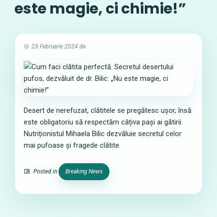
este magie, ci chimie!”
23 Februarie 2024
de
Desert de nerefuzat, clătitele se pregătesc ușor, însă
este obligatoriu să respectăm câțiva pași ai gătirii.
Nutriționistul Mihaela Bilic dezvăluie secretul celor
mai pufoase și fragede clătite.
Posted in
Breaking News