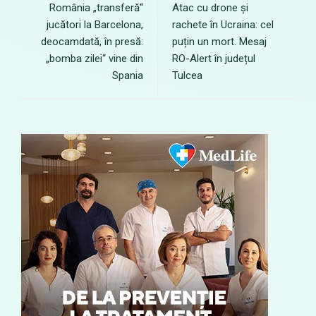
România „transferă“
Atac cu drone și
jucători la Barcelona,
rachete în Ucraina: cel
deocamdată, în presă:
puțin un mort. Mesaj
„bomba zilei“ vine din
RO-Alert în județul
Spania
Tulcea