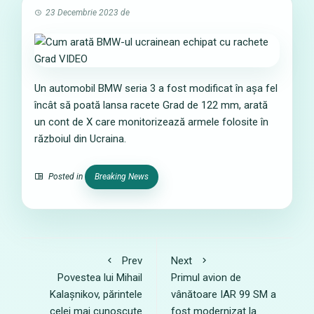
23 Decembrie 2023
de
Un automobil BMW seria 3 a fost modificat în așa fel
încât să poată lansa racete Grad de 122 mm, arată
un cont de X care monitorizează armele folosite în
războiul din Ucraina.
Posted in
Breaking News
Prev
Next
Povestea lui Mihail
Primul avion de
Kalașnikov, părintele
vânătoare IAR 99 SM a
celei mai cunoscute
fost modernizat la