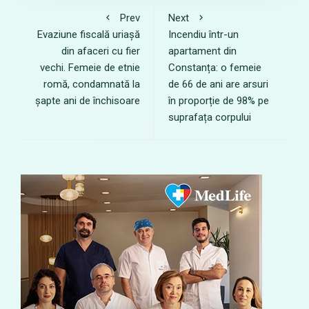
Prev
Next
Evaziune fiscală uriașă
Incendiu într-un
din afaceri cu fier
apartament din
vechi. Femeie de etnie
Constanța: o femeie
romă, condamnată la
de 66 de ani are arsuri
șapte ani de închisoare
în proporție de 98% pe
suprafața corpului